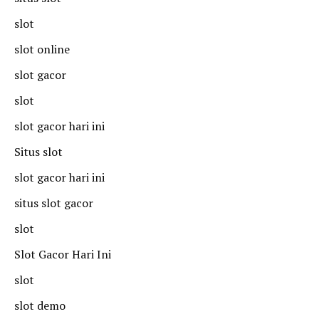
slot
slot online
slot gacor
slot
slot gacor hari ini
Situs slot
slot gacor hari ini
situs slot gacor
slot
Slot Gacor Hari Ini
slot
slot demo