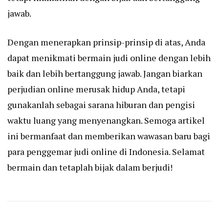
jawab.
Dengan menerapkan prinsip-prinsip di atas, Anda
dapat menikmati bermain judi online dengan lebih
baik dan lebih bertanggung jawab. Jangan biarkan
perjudian online merusak hidup Anda, tetapi
gunakanlah sebagai sarana hiburan dan pengisi
waktu luang yang menyenangkan. Semoga artikel
ini bermanfaat dan memberikan wawasan baru bagi
para penggemar judi online di Indonesia. Selamat
bermain dan tetaplah bijak dalam berjudi!