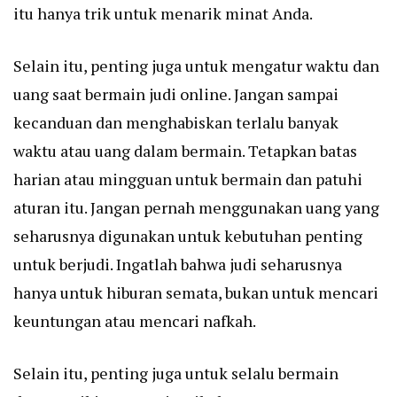
itu hanya trik untuk menarik minat Anda.
Selain itu, penting juga untuk mengatur waktu dan
uang saat bermain judi online. Jangan sampai
kecanduan dan menghabiskan terlalu banyak
waktu atau uang dalam bermain. Tetapkan batas
harian atau mingguan untuk bermain dan patuhi
aturan itu. Jangan pernah menggunakan uang yang
seharusnya digunakan untuk kebutuhan penting
untuk berjudi. Ingatlah bahwa judi seharusnya
hanya untuk hiburan semata, bukan untuk mencari
keuntungan atau mencari nafkah.
Selain itu, penting juga untuk selalu bermain