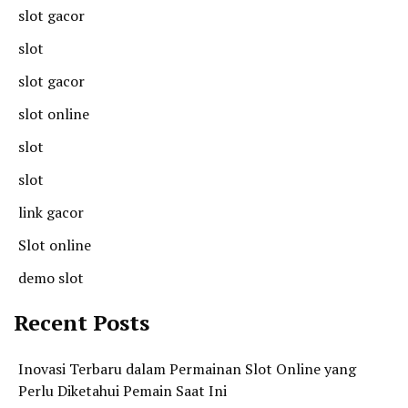
slot gacor
slot
slot gacor
slot online
slot
slot
link gacor
Slot online
demo slot
Recent Posts
Inovasi Terbaru dalam Permainan Slot Online yang
Perlu Diketahui Pemain Saat Ini