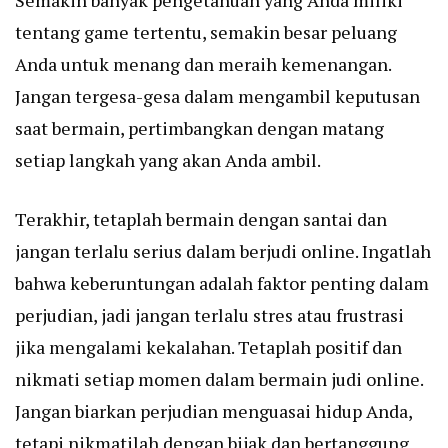
tentang game tertentu, semakin besar peluang
Anda untuk menang dan meraih kemenangan.
Jangan tergesa-gesa dalam mengambil keputusan
saat bermain, pertimbangkan dengan matang
setiap langkah yang akan Anda ambil.
Terakhir, tetaplah bermain dengan santai dan
jangan terlalu serius dalam berjudi online. Ingatlah
bahwa keberuntungan adalah faktor penting dalam
perjudian, jadi jangan terlalu stres atau frustrasi
jika mengalami kekalahan. Tetaplah positif dan
nikmati setiap momen dalam bermain judi online.
Jangan biarkan perjudian menguasai hidup Anda,
tetapi nikmatilah dengan bijak dan bertanggung