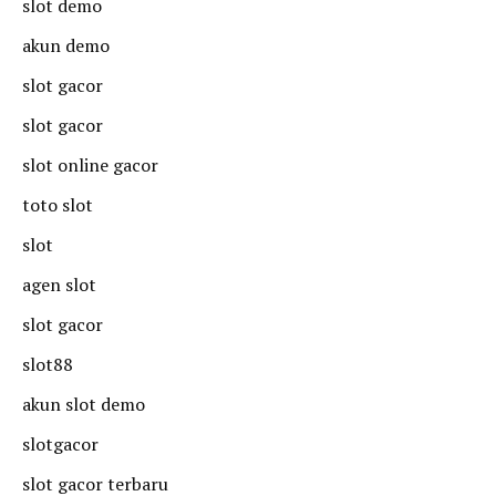
slot demo
akun demo
slot gacor
slot gacor
slot online gacor
toto slot
slot
agen slot
slot gacor
slot88
akun slot demo
slotgacor
slot gacor terbaru