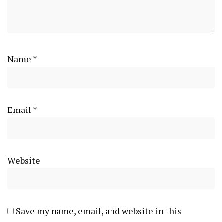
Name
*
Email
*
Website
Save my name, email, and website in this