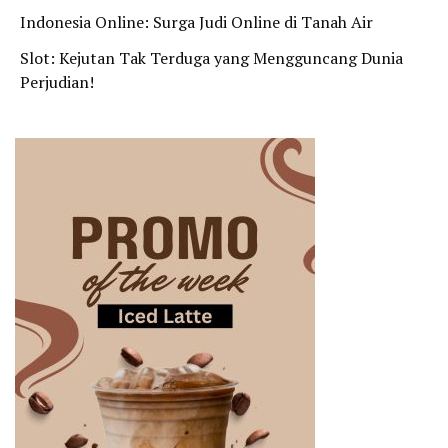
Indonesia Online: Surga Judi Online di Tanah Air
Slot: Kejutan Tak Terduga yang Mengguncang Dunia
Perjudian!