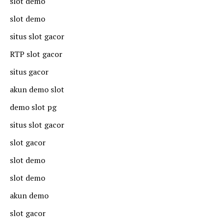
slot demo
slot demo
situs slot gacor
RTP slot gacor
situs gacor
akun demo slot
demo slot pg
situs slot gacor
slot gacor
slot demo
slot demo
akun demo
slot gacor