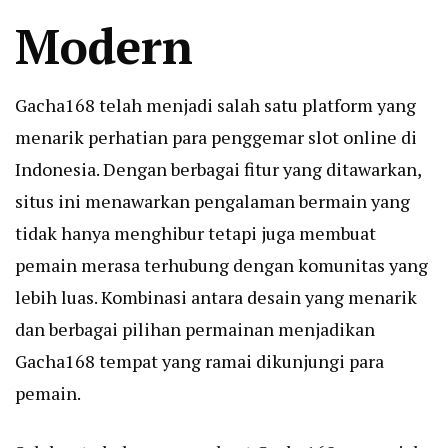
Modern
Gacha168 telah menjadi salah satu platform yang
menarik perhatian para penggemar slot online di
Indonesia. Dengan berbagai fitur yang ditawarkan,
situs ini menawarkan pengalaman bermain yang
tidak hanya menghibur tetapi juga membuat
pemain merasa terhubung dengan komunitas yang
lebih luas. Kombinasi antara desain yang menarik
dan berbagai pilihan permainan menjadikan
Gacha168 tempat yang ramai dikunjungi para
pemain.