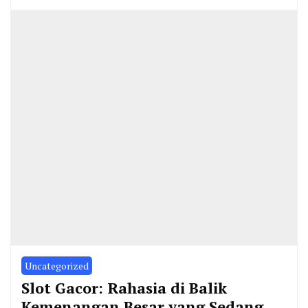
Uncategorized
Slot Gacor: Rahasia di Balik
Kemenangan Besar yang Sedang