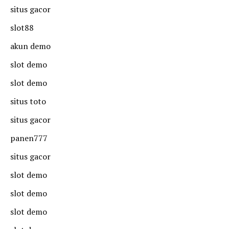
situs gacor
slot88
akun demo
slot demo
slot demo
situs toto
situs gacor
panen777
situs gacor
slot demo
slot demo
slot demo