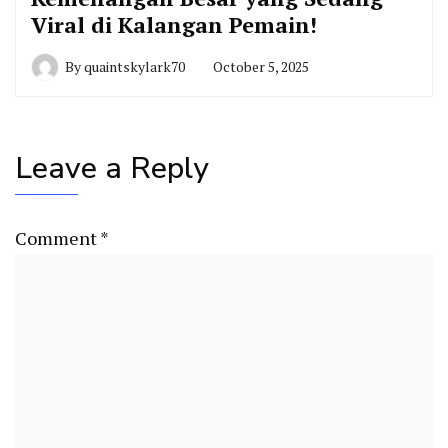
Viral di Kalangan Pemain!
By
quaintskylark70
October 5, 2025
Leave a Reply
Comment
*