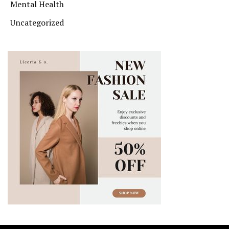
Mental Health
Uncategorized