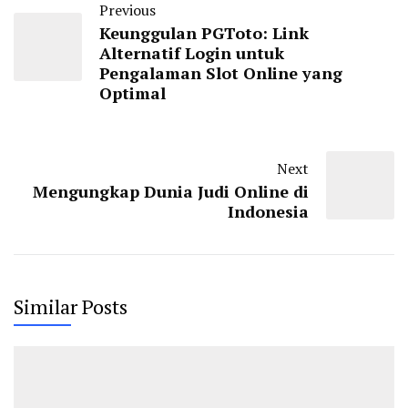
Previous
Keunggulan PGToto: Link
Alternatif Login untuk
Pengalaman Slot Online yang
Optimal
Next
Mengungkap Dunia Judi Online di
Indonesia
Similar Posts