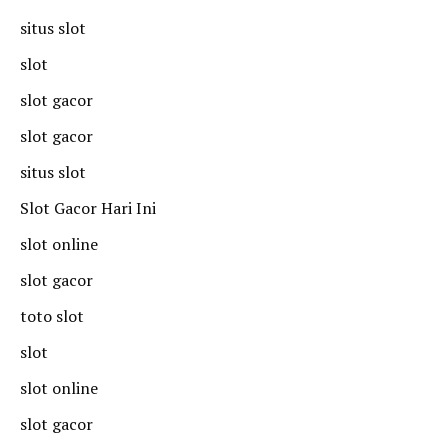
situs slot
slot
slot gacor
slot gacor
situs slot
Slot Gacor Hari Ini
slot online
slot gacor
toto slot
slot
slot online
slot gacor