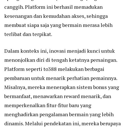
canggih. Platform ini berhasil memadukan
kesenangan dan kemudahan akses, sehingga
membuat siapa saja yang bermain merasa lebih
terlibat dan terpikat.
Dalam konteks ini, inovasi menjadi kunci untuk
menonjolkan diri di tengah ketatnya persaingan.
Platform seperti to388 melakukan berbagai
pembaruan untuk menarik perhatian pemainnya.
Misalnya, mereka menerapkan sistem bonus yang
bermanfaat, menawarkan reward menarik, dan
memperkenalkan fitur-fitur baru yang
menghadirkan pengalaman bermain yang lebih
dinamis. Melalui pendekatan ini, mereka berupaya