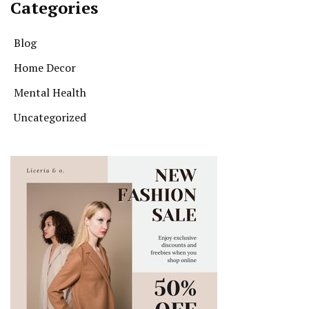
Categories
Blog
Home Decor
Mental Health
Uncategorized