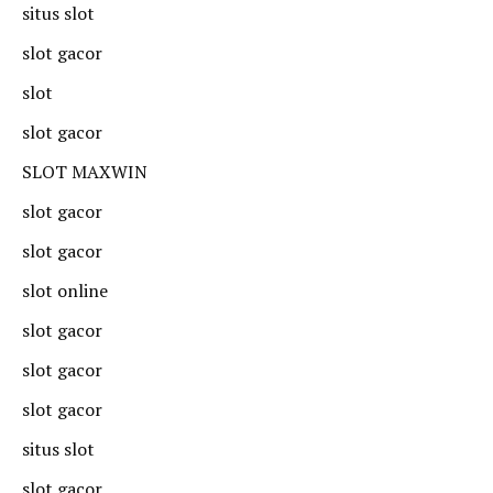
situs slot
slot gacor
slot
slot gacor
SLOT MAXWIN
slot gacor
slot gacor
slot online
slot gacor
slot gacor
slot gacor
situs slot
slot gacor