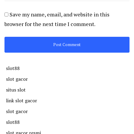
Save my name, email, and website in this
browser for the next time I comment.
slot88
slot gacor
situs slot
link slot gacor
slot gacor
slot88
slot gacor resmi