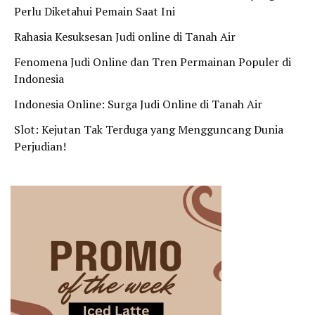
Perlu Diketahui Pemain Saat Ini
Rahasia Kesuksesan Judi online di Tanah Air
Fenomena Judi Online dan Tren Permainan Populer di
Indonesia
Indonesia Online: Surga Judi Online di Tanah Air
Slot: Kejutan Tak Terduga yang Mengguncang Dunia
Perjudian!