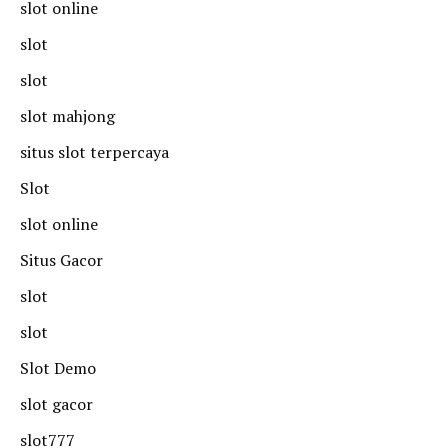
slot online
slot
slot
slot mahjong
situs slot terpercaya
Slot
slot online
Situs Gacor
slot
slot
Slot Demo
slot gacor
slot777