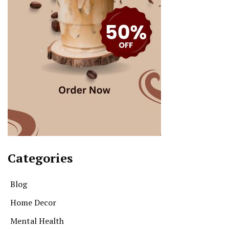
Categories
Blog
Home Decor
Mental Health