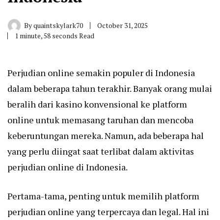
By
quaintskylark70
October 31, 2025
1 minute, 58 seconds Read
Perjudian online semakin populer di Indonesia
dalam beberapa tahun terakhir. Banyak orang mulai
beralih dari kasino konvensional ke platform
online untuk memasang taruhan dan mencoba
keberuntungan mereka. Namun, ada beberapa hal
yang perlu diingat saat terlibat dalam aktivitas
perjudian online di Indonesia.
Pertama-tama, penting untuk memilih platform
perjudian online yang terpercaya dan legal. Hal ini