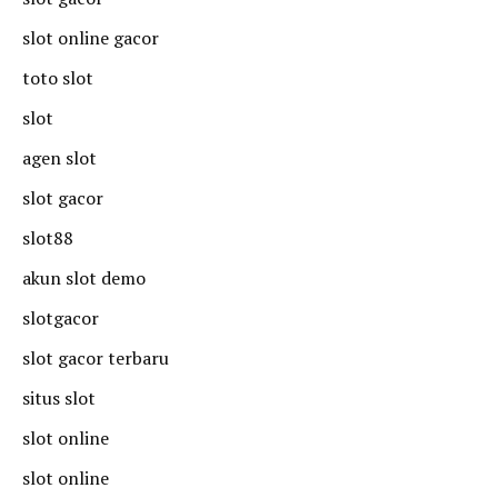
slot online gacor
toto slot
slot
agen slot
slot gacor
slot88
akun slot demo
slotgacor
slot gacor terbaru
situs slot
slot online
slot online