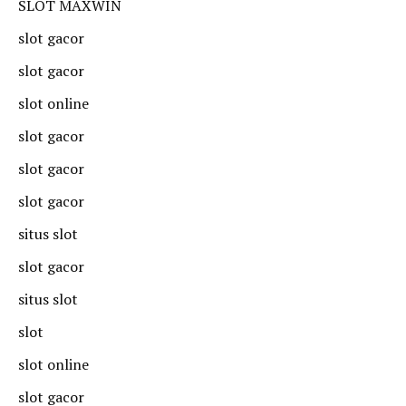
SLOT MAXWIN
slot gacor
slot gacor
slot online
slot gacor
slot gacor
slot gacor
situs slot
slot gacor
situs slot
slot
slot online
slot gacor