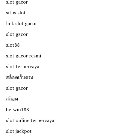
slot gacor
situs slot
link slot gacor
slot gacor
slot88
slot gacor resmi
slot terpercaya
สล็อตเว็บตรง
slot gacor
สล็อต
betwin188
slot online terpercaya
slot jackpot