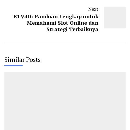
Next
BTV4D: Panduan Lengkap untuk
Memahami Slot Online dan
Strategi Terbaiknya
Similar Posts