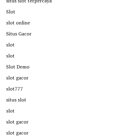
situs slot terpercaya
Slot
slot online
Situs Gacor
slot
slot
Slot Demo
slot gacor
slot777
situs slot
slot
slot gacor
slot gacor