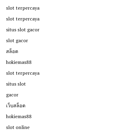
slot terpercaya
slot terpercaya
situs slot gacor
slot gacor
สล็อต
hokiemas88
slot terpercaya
situs slot
gacor
เว็บสล็อต
hokiemas88
slot online