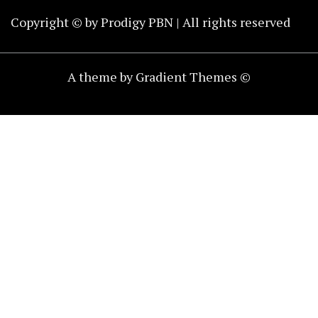
Copyright © by
Prodigy PBN
| All rights reserved
A theme by Gradient Themes ©