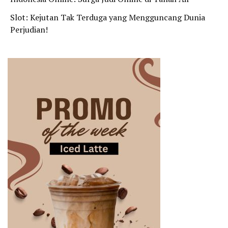
Slot: Kejutan Tak Terduga yang Mengguncang Dunia
Perjudian!