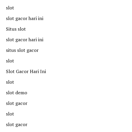
slot
slot gacor hari ini
Situs slot
slot gacor hari ini
situs slot gacor
slot
Slot Gacor Hari Ini
slot
slot demo
slot gacor
slot
slot gacor