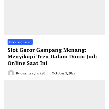
Uncategorized
Slot Gacor Gampang Menang:
Menyikapi Tren Dalam Dunia Judi
Online Saat Ini
By
quaintskylark70
October 3, 2025