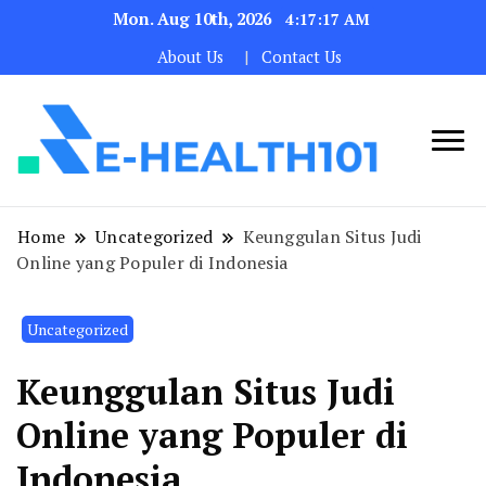
Mon. Aug 10th, 2026
4:17:18 AM
About Us
Contact Us
E-
health
Home
Uncategorized
Keunggulan Situs Judi
Online yang Populer di Indonesia
Uncategorized
Keunggulan Situs Judi
Online yang Populer di
Indonesia