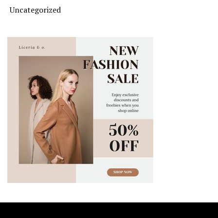
Uncategorized