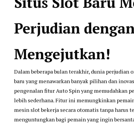
Situs Slot Baru 
Perjudian dengan
Mengejutkan!
Dalam beberapa bulan terakhir, dunia perjudian
baru yang menawarkan banyak pilihan dan inovas
pengenalan fitur Auto Spin yang memudahkan 
lebih sederhana. Fitur ini memungkinkan pema
mesin slot bekerja secara otomatis tanpa harus 
menguntungkan bagi pemain yang ingin bersantai