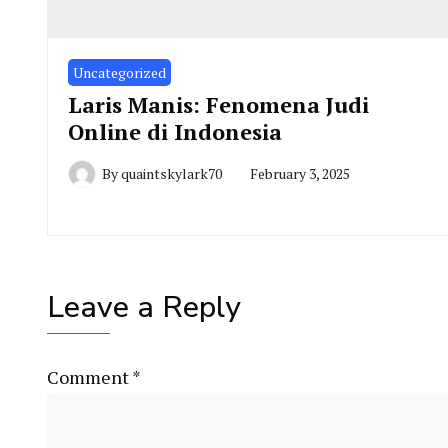
Uncategorized
Laris Manis: Fenomena Judi
Online di Indonesia
By
quaintskylark70
February 3, 2025
Leave a Reply
Comment
*