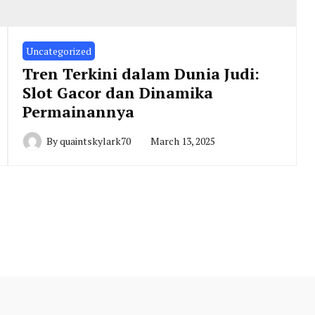
Uncategorized
Tren Terkini dalam Dunia Judi:
Slot Gacor dan Dinamika
Permainannya
By
quaintskylark70
March 13, 2025