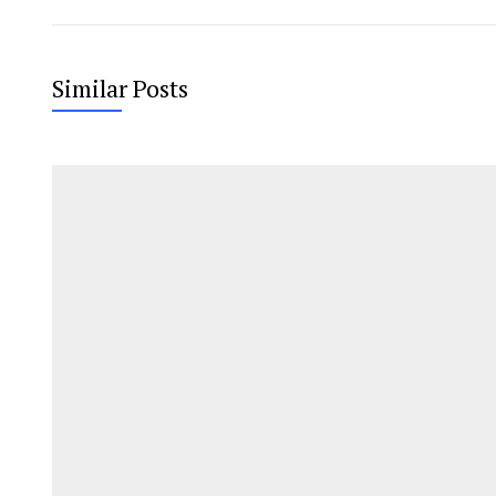
Similar Posts