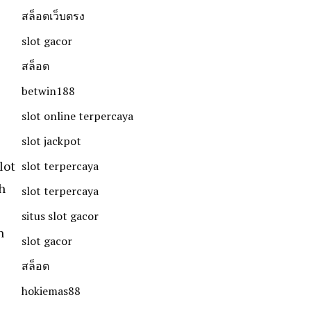
สล็อตเว็บตรง
slot gacor
สล็อต
betwin188
slot online terpercaya
slot jackpot
lot
slot terpercaya
h
slot terpercaya
situs slot gacor
n
slot gacor
สล็อต
hokiemas88