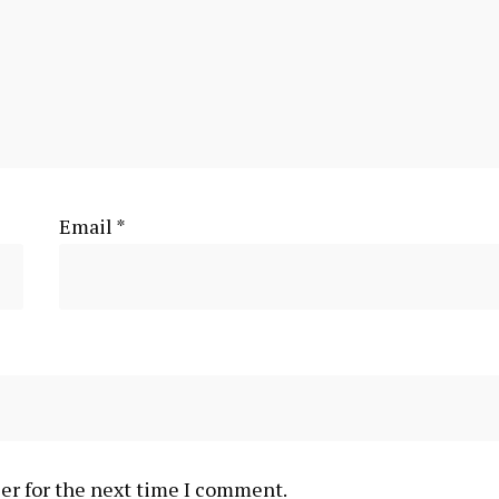
Email
*
er for the next time I comment.