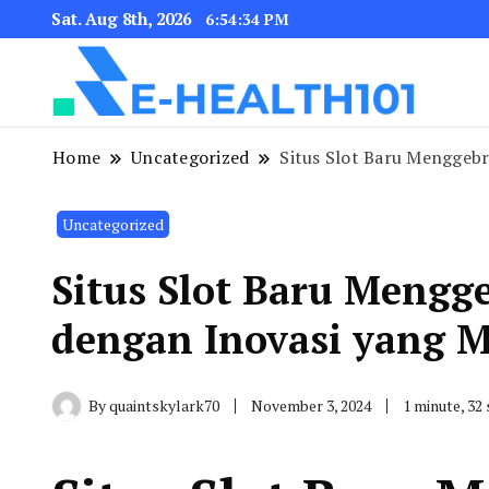
Sat. Aug 8th, 2026
6:54:35 PM
E-h
Home
Uncategorized
Situs Slot Baru Menggebr
Uncategorized
Situs Slot Baru Mengg
dengan Inovasi yang 
By
quaintskylark70
November 3, 2024
1 minute, 32