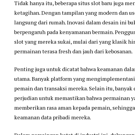
Tidak hanya itu, beberapa situs slot baru juga me
ketagihan. Dengan tampilan yang modern dan use
langsung dari rumah. Inovasi dalam desain ini b
berpengaruh pada kenyamanan bermain. Pengguna
slot yang mereka sukai, mulai dari yang klasik hi
permainan terasa fresh dan jauh dari kebosanan.
Penting juga untuk dicatat bahwa keamanan dalam 
utama. Banyak platform yang mengimplementasik
pemain dan transaksi mereka. Selain itu, banyak 
perjudian untuk memastikan bahwa permainan yan
memberikan rasa aman kepada pemain, sehingga 
keamanan data pribadi mereka.
Dalam persaingan ketat di industri ini, dukunga