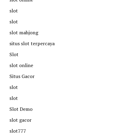
slot
slot
slot mahjong
situs slot terpercaya
Slot
slot online
Situs Gacor
slot
slot
Slot Demo
slot gacor
slot777