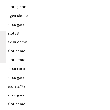
slot gacor
agen sbobet
situs gacor
slot88
akun demo
slot demo
slot demo
situs toto
situs gacor
panen777
situs gacor
slot demo