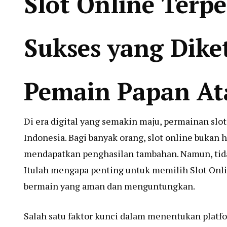
Slot Online Terp
Sukses yang Dike
Pemain Papan At
Di era digital yang semakin maju, permainan slo
Indonesia. Bagi banyak orang, slot online bukan 
mendapatkan penghasilan tambahan. Namun, tidak
Itulah mengapa penting untuk memilih
Slot Onl
bermain yang aman dan menguntungkan.
Salah satu faktor kunci dalam menentukan platfo