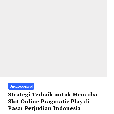
Uncategorized
Strategi Terbaik untuk Mencoba
Slot Online Pragmatic Play di
Pasar Perjudian Indonesia