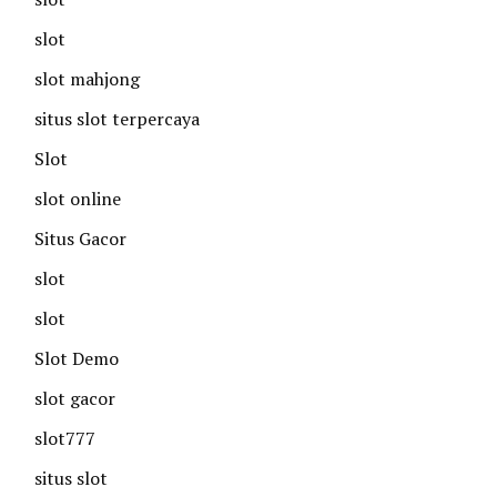
slot
slot mahjong
situs slot terpercaya
Slot
slot online
Situs Gacor
slot
slot
Slot Demo
slot gacor
slot777
situs slot