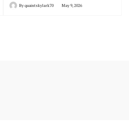
By
quaintskylark70
May 9, 2026