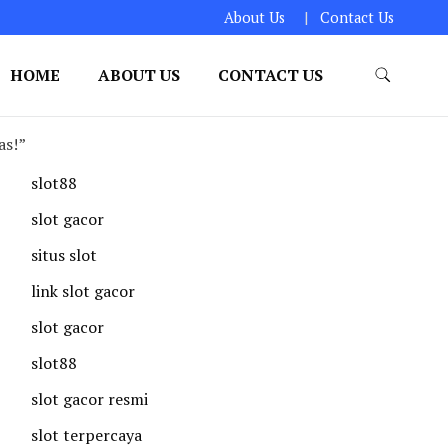
About Us
Contact Us
HOME
ABOUT US
CONTACT US
as!”
slot88
slot gacor
situs slot
link slot gacor
slot gacor
slot88
slot gacor resmi
slot terpercaya