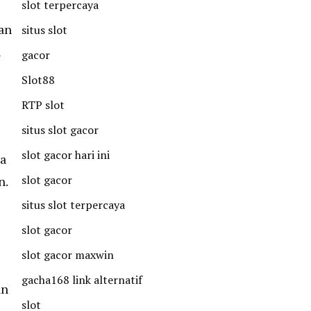
slot terpercaya
an
situs slot
n
gacor
Slot88
RTP slot
situs slot gacor
slot gacor hari ini
ka
slot gacor
n.
situs slot terpercaya
slot gacor
slot gacor maxwin
gacha168 link alternatif
an
slot