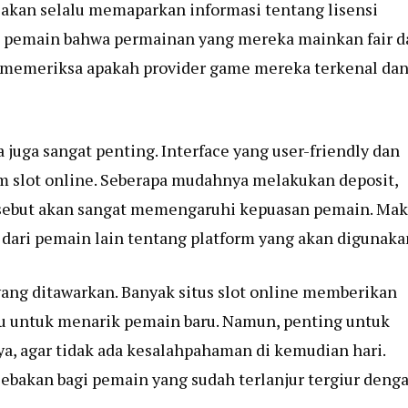
a akan selalu memaparkan informasi tentang lisensi
a pemain bahwa permainan yang mereka mainkan fair d
us memeriksa apakah provider game mereka terkenal da
juga sangat penting. Interface yang user-friendly dan
rm slot online. Seberapa mudahnya melakukan deposit,
ersebut akan sangat memengaruhi kepuasan pemain. Ma
w dari pemain lain tentang platform yang akan digunaka
yang ditawarkan. Banyak situs slot online memberikan
tu untuk menarik pemain baru. Namun, penting untuk
, agar tidak ada kesalahpahaman di kemudian hari.
 jebakan bagi pemain yang sudah terlanjur tergiur deng