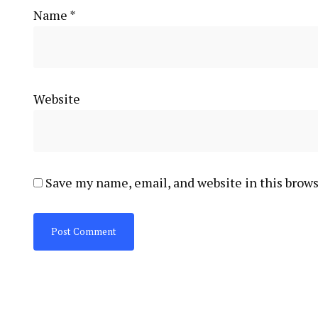
Name
*
Website
Save my name, email, and website in this brows