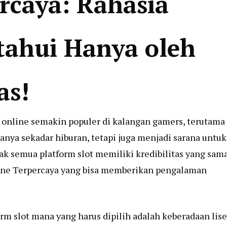
ercaya: Rahasia
tahui Hanya oleh
as!
t online semakin populer di kalangan gamers, terutama 
hanya sekadar hiburan, tetapi juga menjadi sarana untuk
 semua platform slot memiliki kredibilitas yang sama
ine Terpercaya
yang bisa memberikan pengalaman
rm slot mana yang harus dipilih adalah keberadaan lise